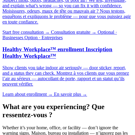
Suspect mold, odors, headaches, or poor air? We test, investigate,
and explain what’s wrong — so you can fix it with confidence.
Moisissures, odeurs, maux de tête ou mauvais air ? Nous testons,
enquêtons et expliquons le problème — pour que vous puissiez agir
en toute confiance.
Start free consultation →
Consultation gratuite →
Optional ·
Businesses
Option · Entreprises
Healthy Workplace™ enrollment
Inscription
Healthy Workplace™
Show clients you take indoor air seriously — door sticker, report,
and a status they can check.
Montrez à vos clients que vous prenez
l’air au sérieux — autocollant de porte, rapport et un statut qu’ils
peuvent vérifier.
Learn about enrollment →
En savoir plus →
What are you experiencing?
Que
ressentez-vous ?
Whether it’s your home, office, or facility — don’t ignore the
warning signs.
Maison, bureau ou installation — n’ignorez pas les