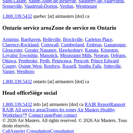
Saint-Lazare
,
Sainte-Anne-de-Bellevue
,
Salaberry-de-Valleyfield
,
Senneville
,
Vaudreuil-Dorion
,
Verdun
,
Westmount
1.800.339.5432
quebec [at] airmasters [dot] ca
Ontario service area
Zone de service en Ontario
Arnprior
,
Barrhaven
,
Belleville
,
Brockville
,
Carleton Place
,
Clarence-Rockland
,
Cornwall
,
Cumberland
,
Embrun
,
Gananoque
,
Gloucester
,
Greater Napanee
,
Hawkesbury
,
Kanata
,
Kingston
,
Loyalist Township
,
Manotick
,
Mississippi Mills
,
Nepean
,
Orléans
,
Ottawa
,
Pembroke
,
Perth
,
Petawawa
,
Prescott
,
Prince Edward
County
,
Quinte West
,
Renfrew
,
Russell
,
Smiths Falls
,
Stittsville
,
Vanier
,
Westboro
1.800.339.5432
ontario [at] airmasters [dot] ca
Head office
Siège social
1.800.339.5432
info [at] airmasters [dot] ca
RAIR Report
Rapport
RAIR
All service areas
Toutes les zones
Air Masters Healthy
Workplace™
Contact page
Page contact
© 2026 Air Masters. All rights reserved.
© 2026 Air Masters. Tous
droits réservés.
Call
Appeler
Consultation
Consultation