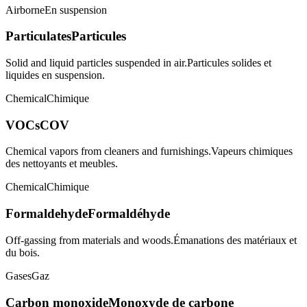
Airborne
En suspension
Particulates
Particules
Solid and liquid particles suspended in air.
Particules solides et
liquides en suspension.
Chemical
Chimique
VOCs
COV
Chemical vapors from cleaners and furnishings.
Vapeurs chimiques
des nettoyants et meubles.
Chemical
Chimique
Formaldehyde
Formaldéhyde
Off-gassing from materials and woods.
Émanations des matériaux et
du bois.
Gases
Gaz
Carbon monoxide
Monoxyde de carbone