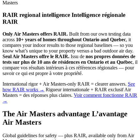
Masters
RAIR regional intelligence
Intelligence régionale
RAIR
Only Air Masters offers RAIR.
Built from our own testing data
across
10+ years of homes throughout Ontario and Quebec
, it
compares your indoor results to those regional baselines — so you
know what’s unique to your property versus a bad outdoor air day.
Seul Air Masters offre le RAIR.
Issu de
nos propres données de
tests sur plus de 10 ans de résidences en Ontario et au Québec
, il
compare vos résultats intérieurs à ces références régionales — pour
savoir ce qui est propre à votre propriété.
International rigor + Air Masters-only RAIR = clearer answers.
See
how RAIR works →
Rigueur internationale + RAIR exclusif Air
Masters = des réponses plus claires.
Voir comment fonctionne RAIR
→
The Air Masters advantage
L’avantage
Air Masters
Global guidelines for safety — plus RAIR, available only from Air