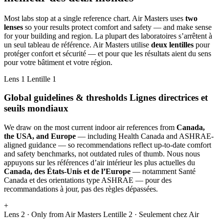
Most labs stop at a single reference chart. Air Masters uses
two
lenses
so your results protect comfort and safety — and make sense
for your building and region.
La plupart des laboratoires s’arrêtent à
un seul tableau de référence. Air Masters utilise
deux lentilles
pour
protéger confort et sécurité — et pour que les résultats aient du sens
pour votre bâtiment et votre région.
Lens 1
Lentille 1
Global guidelines & thresholds
Lignes directrices et
seuils mondiaux
We draw on the most current indoor air references from
Canada,
the USA, and Europe
— including Health Canada and ASHRAE-
aligned guidance — so recommendations reflect up-to-date comfort
and safety benchmarks, not outdated rules of thumb.
Nous nous
appuyons sur les références d’air intérieur les plus actuelles du
Canada, des États-Unis et de l’Europe
— notamment Santé
Canada et des orientations type ASHRAE — pour des
recommandations à jour, pas des règles dépassées.
+
Lens 2 · Only from Air Masters
Lentille 2 · Seulement chez Air