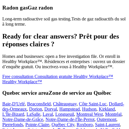
Radon gas
Gaz radon
Long-term radioactive soil gas testing.
Tests de gaz radioactifs du sol
à long terme.
Ready for clear answers?
Prêt pour des
réponses claires ?
Homes and businesses: open a free investigation file. Or enroll in
Healthy Workplace™.
Résidences et entreprises : ouvrez un dossier
d’enquête gratuit. Ou inscrivez-vous à Healthy Workplace™.
Free consultation
Consultation gratuite
Healthy Workplace™
Healthy Workplace™
Quebec service area
Zone de service au Québec
Baie-D'Urfé
,
Beaconsfield
,
Châteauguay
,
Côte Saint-Luc
,
Dollard-
des-Ormeaux
,
Dorion
,
Dorval
,
Hampstead
,
Hudson
,
Kirkland
,
L'Île-Bizard
,
LaSalle
,
Laval
,
Longueuil
,
Montreal West
,
Montréal
,
Notre-Dame-de-Grâce
,
Notre-Dame-de-l'Île-Perrot
,
Outremont
,
Pierrefonds
,
Pointe-Claire
,
Québec City
,
Roxboro
,
Saint-Laurent
,