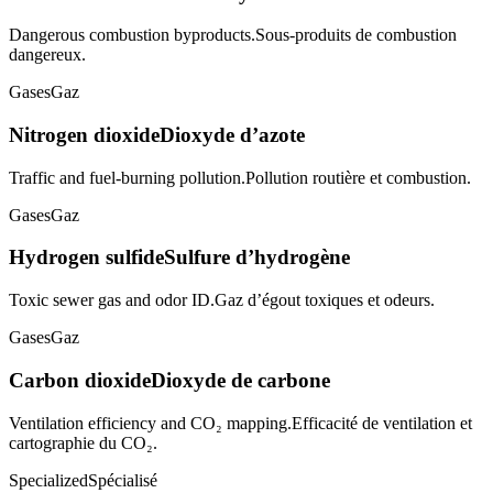
Dangerous combustion byproducts.
Sous-produits de combustion
dangereux.
Gases
Gaz
Nitrogen dioxide
Dioxyde d’azote
Traffic and fuel-burning pollution.
Pollution routière et combustion.
Gases
Gaz
Hydrogen sulfide
Sulfure d’hydrogène
Toxic sewer gas and odor ID.
Gaz d’égout toxiques et odeurs.
Gases
Gaz
Carbon dioxide
Dioxyde de carbone
Ventilation efficiency and CO₂ mapping.
Efficacité de ventilation et
cartographie du CO₂.
Specialized
Spécialisé