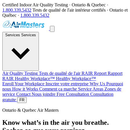
Certified Indoor Air Quality Testing · Ontario & Quebec ·
1.800.339.5432
Tests de qualité de l'air intérieur certifiés · Ontario et
Québec ·
1.800.339.5432
Services
Services
Air Quality Testing
Tests de qualité de l'air
RAIR Report
Rapport
RAIR
Healthy Workplace™
Healthy Workplace™
Enroll Your Workplace
Inscrire votre entreprise
Why Us
Pourquoi
nous
How it Works
Comment ça marche
Service Areas
Zones de
service
Contact
Nous joindre
Free Consultation
Consultation
gratuite
FR
Ontario & Quebec
Air Masters
Know what’s in the air you breathe.