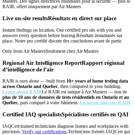
Masters.
Des lignes directrices mondiales pour la sécurité — plus le
RAIR, offert uniquement par Air Masters.
Live on-site results
Résultats en direct sur place
Instant findings on location. Our certified pro sits with you and
answers every question before leaving.
Résultats instantanés sur
place. Notre pro certifié discute des conclusions avant de partir.
Only from Air Masters
Seulement chez Air Masters
Regional Air Intelligence Report
Rapport régional
d’intelligence de l’air
RAIR is ours alone — built from
10+ years of home testing data
across Ontario and Quebec
, then compared to your building.
Learn about RAIR
Le RAIR est unique à Air Masters — issu de
plus de 10 ans de données de tests résidentiels en Ontario et au
Québec
, puis comparé à votre bâtiment.
En savoir plus sur RAIR
Certified IAQ specialists
Spécialistes certifiés en QAI
IAQCert-trained technicians diagnose homes and workplaces with
precision.
Verify our certifications
.
Techniciens formés IAQCert qui