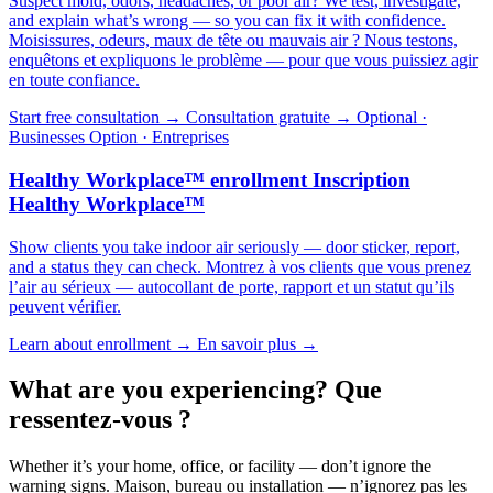
Suspect mold, odors, headaches, or poor air? We test, investigate,
and explain what’s wrong — so you can fix it with confidence.
Moisissures, odeurs, maux de tête ou mauvais air ? Nous testons,
enquêtons et expliquons le problème — pour que vous puissiez agir
en toute confiance.
Start free consultation →
Consultation gratuite →
Optional ·
Businesses
Option · Entreprises
Healthy Workplace™ enrollment
Inscription
Healthy Workplace™
Show clients you take indoor air seriously — door sticker, report,
and a status they can check.
Montrez à vos clients que vous prenez
l’air au sérieux — autocollant de porte, rapport et un statut qu’ils
peuvent vérifier.
Learn about enrollment →
En savoir plus →
What are you experiencing?
Que
ressentez-vous ?
Whether it’s your home, office, or facility — don’t ignore the
warning signs.
Maison, bureau ou installation — n’ignorez pas les