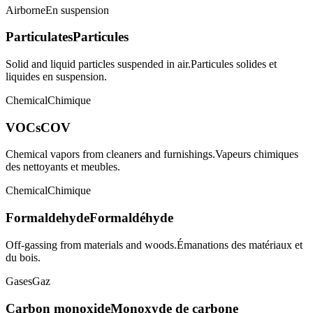
Airborne
En suspension
Particulates
Particules
Solid and liquid particles suspended in air.
Particules solides et
liquides en suspension.
Chemical
Chimique
VOCs
COV
Chemical vapors from cleaners and furnishings.
Vapeurs chimiques
des nettoyants et meubles.
Chemical
Chimique
Formaldehyde
Formaldéhyde
Off-gassing from materials and woods.
Émanations des matériaux et
du bois.
Gases
Gaz
Carbon monoxide
Monoxyde de carbone