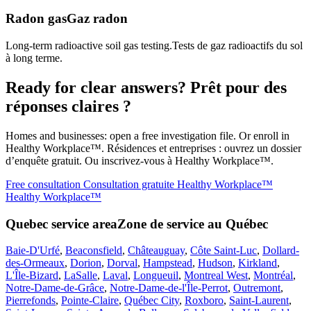
Radon gas
Gaz radon
Long-term radioactive soil gas testing.
Tests de gaz radioactifs du sol
à long terme.
Ready for clear answers?
Prêt pour des
réponses claires ?
Homes and businesses: open a free investigation file. Or enroll in
Healthy Workplace™.
Résidences et entreprises : ouvrez un dossier
d’enquête gratuit. Ou inscrivez-vous à Healthy Workplace™.
Free consultation
Consultation gratuite
Healthy Workplace™
Healthy Workplace™
Quebec service area
Zone de service au Québec
Baie-D'Urfé
,
Beaconsfield
,
Châteauguay
,
Côte Saint-Luc
,
Dollard-
des-Ormeaux
,
Dorion
,
Dorval
,
Hampstead
,
Hudson
,
Kirkland
,
L'Île-Bizard
,
LaSalle
,
Laval
,
Longueuil
,
Montreal West
,
Montréal
,
Notre-Dame-de-Grâce
,
Notre-Dame-de-l'Île-Perrot
,
Outremont
,
Pierrefonds
,
Pointe-Claire
,
Québec City
,
Roxboro
,
Saint-Laurent
,