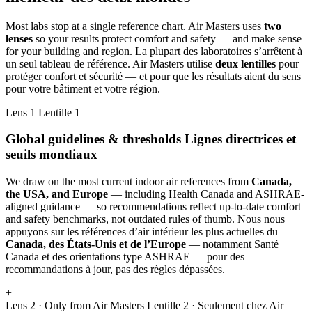
Most labs stop at a single reference chart. Air Masters uses
two
lenses
so your results protect comfort and safety — and make sense
for your building and region.
La plupart des laboratoires s’arrêtent à
un seul tableau de référence. Air Masters utilise
deux lentilles
pour
protéger confort et sécurité — et pour que les résultats aient du sens
pour votre bâtiment et votre région.
Lens 1
Lentille 1
Global guidelines & thresholds
Lignes directrices et
seuils mondiaux
We draw on the most current indoor air references from
Canada,
the USA, and Europe
— including Health Canada and ASHRAE-
aligned guidance — so recommendations reflect up-to-date comfort
and safety benchmarks, not outdated rules of thumb.
Nous nous
appuyons sur les références d’air intérieur les plus actuelles du
Canada, des États-Unis et de l’Europe
— notamment Santé
Canada et des orientations type ASHRAE — pour des
recommandations à jour, pas des règles dépassées.
+
Lens 2 · Only from Air Masters
Lentille 2 · Seulement chez Air