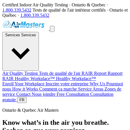
Certified Indoor Air Quality Testing · Ontario & Quebec ·
1.800.339.5432
Tests de qualité de l'air intérieur certifiés · Ontario et
Québec ·
1.800.339.5432
Services
Services
Air Quality Testing
Tests de qualité de l'air
RAIR Report
Rapport
RAIR
Healthy Workplace™
Healthy Workplace™
Enroll Your Workplace
Inscrire votre entreprise
Why Us
Pourquoi
nous
How it Works
Comment ça marche
Service Areas
Zones de
service
Contact
Nous joindre
Free Consultation
Consultation
gratuite
FR
Ontario & Quebec
Air Masters
Know what’s in the air you breathe.