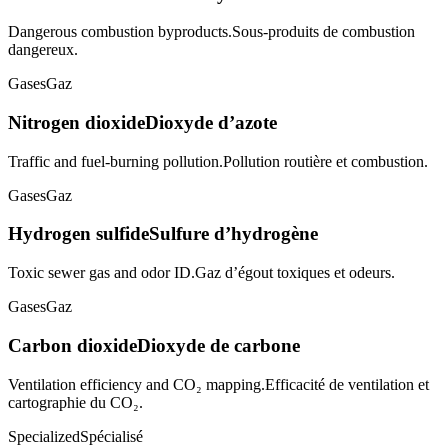
Dangerous combustion byproducts.
Sous-produits de combustion
dangereux.
Gases
Gaz
Nitrogen dioxide
Dioxyde d’azote
Traffic and fuel-burning pollution.
Pollution routière et combustion.
Gases
Gaz
Hydrogen sulfide
Sulfure d’hydrogène
Toxic sewer gas and odor ID.
Gaz d’égout toxiques et odeurs.
Gases
Gaz
Carbon dioxide
Dioxyde de carbone
Ventilation efficiency and CO₂ mapping.
Efficacité de ventilation et
cartographie du CO₂.
Specialized
Spécialisé