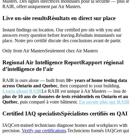
Masters.
Des lignes directrices mondiales pour la sécurité — plus le
RAIR, offert uniquement par Air Masters.
Live on-site results
Résultats en direct sur place
Instant findings on location. Our certified pro sits with you and
answers every question before leaving.
Résultats instantanés sur
place. Notre pro certifié discute des conclusions avant de partir.
Only from Air Masters
Seulement chez Air Masters
Regional Air Intelligence Report
Rapport régional
d’intelligence de l’air
RAIR is ours alone — built from
10+ years of home testing data
across Ontario and Quebec
, then compared to your building.
Learn about RAIR
Le RAIR est unique à Air Masters — issu de
plus de 10 ans de données de tests résidentiels en Ontario et au
Québec
, puis comparé à votre bâtiment.
En savoir plus sur RAIR
Certified IAQ specialists
Spécialistes certifiés en QAI
IAQCert-trained technicians diagnose homes and workplaces with
precision.
Verify our certifications
.
Techniciens formés IAQCert qui