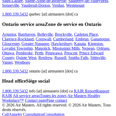
Saint-Lazare
,
Sainte-Anne-de-Bellevue
,
Salaberry-de-Valleyfield
,
Senneville
,
Vaudreuil-Dorion
,
Verdun
,
Westmount
1.800.339.5432
quebec [at] airmasters [dot] ca
Ontario service area
Zone de service en Ontario
Arnprior
,
Barrhaven
,
Belleville
,
Brockville
,
Carleton Place
,
Clarence-Rockland
,
Cornwall
,
Cumberland
,
Embrun
,
Gananoque
,
Gloucester
,
Greater Napanee
,
Hawkesbury
,
Kanata
,
Kingston
,
Loyalist Township
,
Manotick
,
Mississippi Mills
,
Nepean
,
Orléans
,
Ottawa
,
Pembroke
,
Perth
,
Petawawa
,
Prescott
,
Prince Edward
County
,
Quinte West
,
Renfrew
,
Russell
,
Smiths Falls
,
Stittsville
,
Vanier
,
Westboro
1.800.339.5432
ontario [at] airmasters [dot] ca
Head office
Siège social
1.800.339.5432
info [at] airmasters [dot] ca
RAIR Report
Rapport
RAIR
All service areas
Toutes les zones
Air Masters Healthy
Workplace™
Contact page
Page contact
© 2026 Air Masters. All rights reserved.
© 2026 Air Masters. Tous
droits réservés.
Call
Appeler
Consultation
Consultation