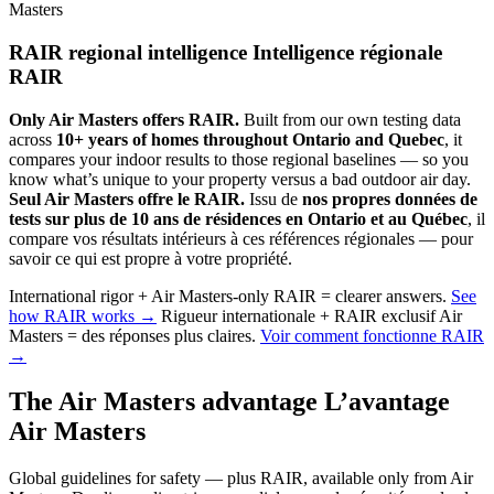
Masters
RAIR regional intelligence
Intelligence régionale
RAIR
Only Air Masters offers RAIR.
Built from our own testing data
across
10+ years of homes throughout Ontario and Quebec
, it
compares your indoor results to those regional baselines — so you
know what’s unique to your property versus a bad outdoor air day.
Seul Air Masters offre le RAIR.
Issu de
nos propres données de
tests sur plus de 10 ans de résidences en Ontario et au Québec
, il
compare vos résultats intérieurs à ces références régionales — pour
savoir ce qui est propre à votre propriété.
International rigor + Air Masters-only RAIR = clearer answers.
See
how RAIR works →
Rigueur internationale + RAIR exclusif Air
Masters = des réponses plus claires.
Voir comment fonctionne RAIR
→
The Air Masters advantage
L’avantage
Air Masters
Global guidelines for safety — plus RAIR, available only from Air