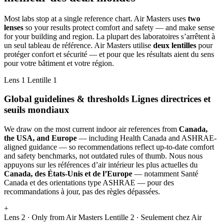
Most labs stop at a single reference chart. Air Masters uses
two
lenses
so your results protect comfort and safety — and make sense
for your building and region.
La plupart des laboratoires s’arrêtent à
un seul tableau de référence. Air Masters utilise
deux lentilles
pour
protéger confort et sécurité — et pour que les résultats aient du sens
pour votre bâtiment et votre région.
Lens 1
Lentille 1
Global guidelines & thresholds
Lignes directrices et
seuils mondiaux
We draw on the most current indoor air references from
Canada,
the USA, and Europe
— including Health Canada and ASHRAE-
aligned guidance — so recommendations reflect up-to-date comfort
and safety benchmarks, not outdated rules of thumb.
Nous nous
appuyons sur les références d’air intérieur les plus actuelles du
Canada, des États-Unis et de l’Europe
— notamment Santé
Canada et des orientations type ASHRAE — pour des
recommandations à jour, pas des règles dépassées.
+
Lens 2 · Only from Air Masters
Lentille 2 · Seulement chez Air