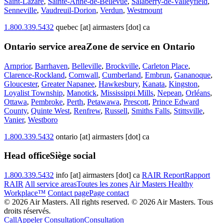
Saint-Lazare
,
Sainte-Anne-de-Bellevue
,
Salaberry-de-Valleyfield
,
Senneville
,
Vaudreuil-Dorion
,
Verdun
,
Westmount
1.800.339.5432
quebec [at] airmasters [dot] ca
Ontario service area
Zone de service en Ontario
Arnprior
,
Barrhaven
,
Belleville
,
Brockville
,
Carleton Place
,
Clarence-Rockland
,
Cornwall
,
Cumberland
,
Embrun
,
Gananoque
,
Gloucester
,
Greater Napanee
,
Hawkesbury
,
Kanata
,
Kingston
,
Loyalist Township
,
Manotick
,
Mississippi Mills
,
Nepean
,
Orléans
,
Ottawa
,
Pembroke
,
Perth
,
Petawawa
,
Prescott
,
Prince Edward
County
,
Quinte West
,
Renfrew
,
Russell
,
Smiths Falls
,
Stittsville
,
Vanier
,
Westboro
1.800.339.5432
ontario [at] airmasters [dot] ca
Head office
Siège social
1.800.339.5432
info [at] airmasters [dot] ca
RAIR Report
Rapport
RAIR
All service areas
Toutes les zones
Air Masters Healthy
Workplace™
Contact page
Page contact
© 2026 Air Masters. All rights reserved.
© 2026 Air Masters. Tous
droits réservés.
Call
Appeler
Consultation
Consultation