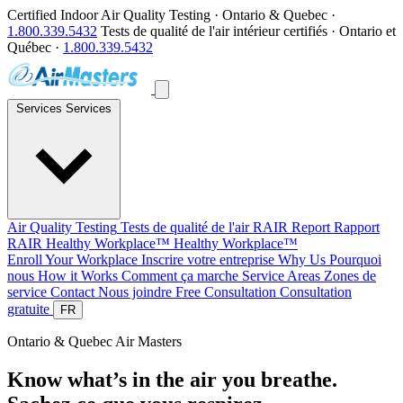
Certified Indoor Air Quality Testing · Ontario & Quebec ·
1.800.339.5432
Tests de qualité de l'air intérieur certifiés · Ontario et
Québec ·
1.800.339.5432
Services
Services
Air Quality Testing
Tests de qualité de l'air
RAIR Report
Rapport
RAIR
Healthy Workplace™
Healthy Workplace™
Enroll Your Workplace
Inscrire votre entreprise
Why Us
Pourquoi
nous
How it Works
Comment ça marche
Service Areas
Zones de
service
Contact
Nous joindre
Free Consultation
Consultation
gratuite
FR
Ontario & Quebec
Air Masters
Know what’s in the air you breathe.