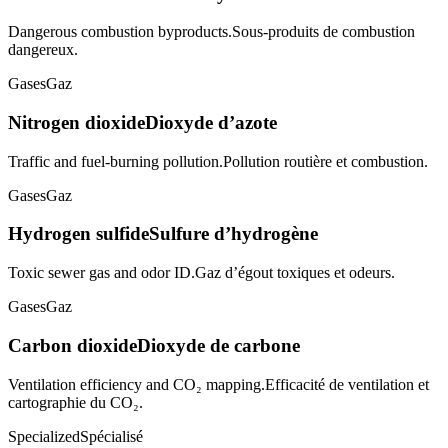
Dangerous combustion byproducts.
Sous-produits de combustion
dangereux.
Gases
Gaz
Nitrogen dioxide
Dioxyde d’azote
Traffic and fuel-burning pollution.
Pollution routière et combustion.
Gases
Gaz
Hydrogen sulfide
Sulfure d’hydrogène
Toxic sewer gas and odor ID.
Gaz d’égout toxiques et odeurs.
Gases
Gaz
Carbon dioxide
Dioxyde de carbone
Ventilation efficiency and CO₂ mapping.
Efficacité de ventilation et
cartographie du CO₂.
Specialized
Spécialisé