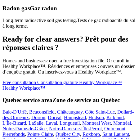
Radon gas
Gaz radon
Long-term radioactive soil gas testing.
Tests de gaz radioactifs du sol
à long terme.
Ready for clear answers?
Prêt pour des
réponses claires ?
Homes and businesses: open a free investigation file. Or enroll in
Healthy Workplace™.
Résidences et entreprises : ouvrez un dossier
d’enquête gratuit. Ou inscrivez-vous à Healthy Workplace™.
Free consultation
Consultation gratuite
Healthy Workplace™
Healthy Workplace™
Quebec service area
Zone de service au Québec
Baie-D'Urfé
,
Beaconsfield
,
Châteauguay
,
Côte Saint-Luc
,
Dollard-
des-Ormeaux
,
Dorion
,
Dorval
,
Hampstead
,
Hudson
,
Kirkland
,
L'Île-Bizard
,
LaSalle
,
Laval
,
Longueuil
,
Montreal West
,
Montréal
,
Notre-Dame-de-Grâce
,
Notre-Dame-de-l'Île-Perrot
,
Outremont
,
Pierrefonds
,
Pointe-Claire
,
Québec City
,
Roxboro
,
Saint-Laurent
,