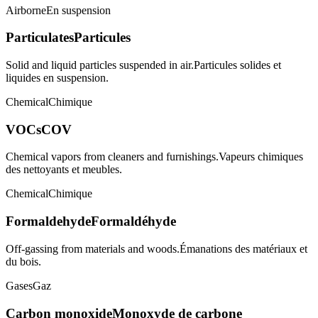
Airborne
En suspension
Particulates
Particules
Solid and liquid particles suspended in air.
Particules solides et
liquides en suspension.
Chemical
Chimique
VOCs
COV
Chemical vapors from cleaners and furnishings.
Vapeurs chimiques
des nettoyants et meubles.
Chemical
Chimique
Formaldehyde
Formaldéhyde
Off-gassing from materials and woods.
Émanations des matériaux et
du bois.
Gases
Gaz
Carbon monoxide
Monoxyde de carbone