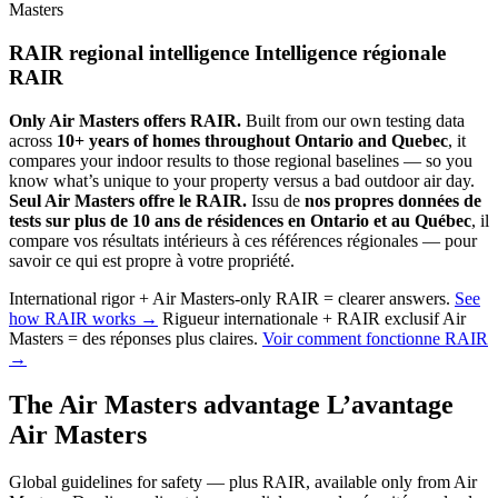
Masters
RAIR regional intelligence
Intelligence régionale
RAIR
Only Air Masters offers RAIR.
Built from our own testing data
across
10+ years of homes throughout Ontario and Quebec
, it
compares your indoor results to those regional baselines — so you
know what’s unique to your property versus a bad outdoor air day.
Seul Air Masters offre le RAIR.
Issu de
nos propres données de
tests sur plus de 10 ans de résidences en Ontario et au Québec
, il
compare vos résultats intérieurs à ces références régionales — pour
savoir ce qui est propre à votre propriété.
International rigor + Air Masters-only RAIR = clearer answers.
See
how RAIR works →
Rigueur internationale + RAIR exclusif Air
Masters = des réponses plus claires.
Voir comment fonctionne RAIR
→
The Air Masters advantage
L’avantage
Air Masters
Global guidelines for safety — plus RAIR, available only from Air