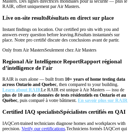
Masters.
Des lignes directrices mondiales pour la sécurité — plus le
RAIR, offert uniquement par Air Masters.
Live on-site results
Résultats en direct sur place
Instant findings on location. Our certified pro sits with you and
answers every question before leaving.
Résultats instantanés sur
place. Notre pro certifié discute des conclusions avant de partir.
Only from Air Masters
Seulement chez Air Masters
Regional Air Intelligence Report
Rapport régional
d’intelligence de l’air
RAIR is ours alone — built from
10+ years of home testing data
across Ontario and Quebec
, then compared to your building.
Learn about RAIR
Le RAIR est unique à Air Masters — issu de
plus de 10 ans de données de tests résidentiels en Ontario et au
Québec
, puis comparé à votre bâtiment.
En savoir plus sur RAIR
Certified IAQ specialists
Spécialistes certifiés en QAI
IAQCert-trained technicians diagnose homes and workplaces with
precision.
Verify our certifications
.
Techniciens formés IAQCert qui