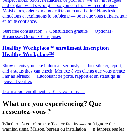
Suspect mold, odors, headaches, or poor air? We test, investigate,
and explain what’s wrong — so you can fix it with confidence.
Moisissures, odeurs, maux de tête ou mauvais air ? Nous testons,
enquêtons et expliquons le problème — pour que vous puissiez agir
en toute confiance.
Start free consultation →
Consultation gratuite →
Optional ·
Businesses
Option · Entreprises
Healthy Workplace™ enrollment
Inscription
Healthy Workplace™
Show clients you take indoor air seriously — door sticker, report,
and a status they can check.
Montrez à vos clients que vous prenez
l’air au sérieux — autocollant de porte, rapport et un statut qu’ils
peuvent vérifier.
Learn about enrollment →
En savoir plus →
What are you experiencing?
Que
ressentez-vous ?
Whether it’s your home, office, or facility — don’t ignore the
warning signs.
Maison, bureau ou installation — n’ignorez pas les