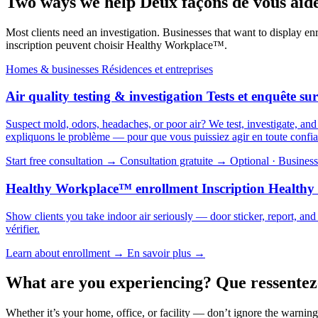
Two ways we help
Deux façons de vous aid
Most clients need an investigation. Businesses that want to display
inscription peuvent choisir Healthy Workplace™.
Homes & businesses
Résidences et entreprises
Air quality testing & investigation
Tests et enquête sur
Suspect mold, odors, headaches, or poor air? We test, investigate, an
expliquons le problème — pour que vous puissiez agir en toute confi
Start free consultation →
Consultation gratuite →
Optional · Business
Healthy Workplace™ enrollment
Inscription Health
Show clients you take indoor air seriously — door sticker, report, and
vérifier.
Learn about enrollment →
En savoir plus →
What are you experiencing?
Que ressentez
Whether it’s your home, office, or facility — don’t ignore the warning