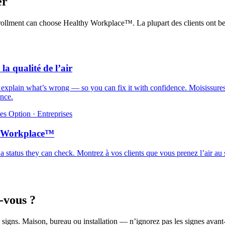
er
 enrollment can choose Healthy Workplace™.
La plupart des clients ont b
 la qualité de l’air
d explain what’s wrong — so you can fix it with confidence.
Moisissures
ance.
es
Option · Entreprises
y Workplace™
 a status they can check.
Montrez à vos clients que vous prenez l’air au 
-vous ?
 signs.
Maison, bureau ou installation — n’ignorez pas les signes avant