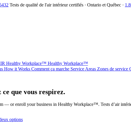
.5432
Tests de qualité de l'air intérieur certifiés · Ontario et Québec ·
1.
AIR
Healthy Workplace™
Healthy Workplace™
us
How it Works
Comment ça marche
Service Areas
Zones de service
 ce que vous respirez.
blem — or enroll your business in Healthy Workplace™.
Tests d’air intér
 deux options