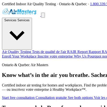
Certified Indoor Air Quality Testing · Ontario & Quebec ·
1.800.339
Services
Services
Air Quality Testing
Tests de qualité de l'air
RAIR Report
Rapport R
Enroll Your Workplace
Inscrire votre entreprise
Why Us
Pourquoi no
Ontario & Quebec
Air Masters
Know what’s in the air you breathe.
Sachez
Certified indoor air testing for homes and workplaces. Find the pro
— ou inscrivez votre entreprise à Healthy Workplace™.
Start free consultation
Consultation gratuite
See both options
Voir les