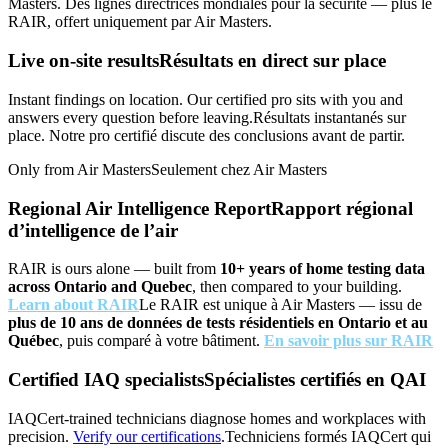
Masters.
Des lignes directrices mondiales pour la sécurité — plus le
RAIR, offert uniquement par Air Masters.
Live on-site results
Résultats en direct sur place
Instant findings on location. Our certified pro sits with you and
answers every question before leaving.
Résultats instantanés sur
place. Notre pro certifié discute des conclusions avant de partir.
Only from Air Masters
Seulement chez Air Masters
Regional Air Intelligence Report
Rapport régional
d’intelligence de l’air
RAIR is ours alone — built from
10+ years of home testing data
across Ontario and Quebec
, then compared to your building.
Learn about RAIR
Le RAIR est unique à Air Masters — issu de
plus de 10 ans de données de tests résidentiels en Ontario et au
Québec
, puis comparé à votre bâtiment.
En savoir plus sur RAIR
Certified IAQ specialists
Spécialistes certifiés en QAI
IAQCert-trained technicians diagnose homes and workplaces with
precision.
Verify our certifications
.
Techniciens formés IAQCert qui