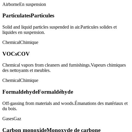
Airborne
En suspension
Particulates
Particules
Solid and liquid particles suspended in air.
Particules solides et
liquides en suspension.
Chemical
Chimique
VOCs
COV
Chemical vapors from cleaners and furnishings.
Vapeurs chimiques
des nettoyants et meubles.
Chemical
Chimique
Formaldehyde
Formaldéhyde
Off-gassing from materials and woods.
Émanations des matériaux et
du bois.
Gases
Gaz
Carbon monoxide
Monoxyde de carbone