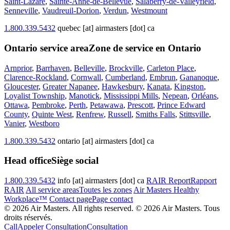
Saint-Lazare
,
Sainte-Anne-de-Bellevue
,
Salaberry-de-Valleyfield
,
Senneville
,
Vaudreuil-Dorion
,
Verdun
,
Westmount
1.800.339.5432
quebec [at] airmasters [dot] ca
Ontario service area
Zone de service en Ontario
Arnprior
,
Barrhaven
,
Belleville
,
Brockville
,
Carleton Place
,
Clarence-Rockland
,
Cornwall
,
Cumberland
,
Embrun
,
Gananoque
,
Gloucester
,
Greater Napanee
,
Hawkesbury
,
Kanata
,
Kingston
,
Loyalist Township
,
Manotick
,
Mississippi Mills
,
Nepean
,
Orléans
,
Ottawa
,
Pembroke
,
Perth
,
Petawawa
,
Prescott
,
Prince Edward
County
,
Quinte West
,
Renfrew
,
Russell
,
Smiths Falls
,
Stittsville
,
Vanier
,
Westboro
1.800.339.5432
ontario [at] airmasters [dot] ca
Head office
Siège social
1.800.339.5432
info [at] airmasters [dot] ca
RAIR Report
Rapport
RAIR
All service areas
Toutes les zones
Air Masters Healthy
Workplace™
Contact page
Page contact
© 2026 Air Masters. All rights reserved.
© 2026 Air Masters. Tous
droits réservés.
Call
Appeler
Consultation
Consultation