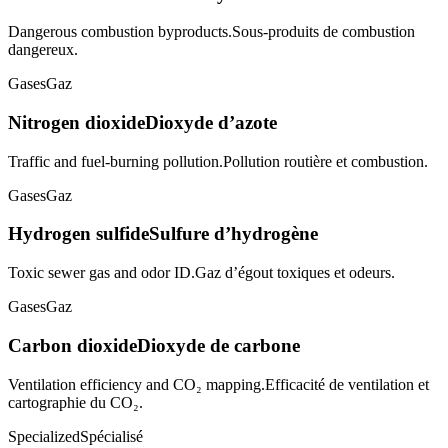
Dangerous combustion byproducts.
Sous-produits de combustion
dangereux.
Gases
Gaz
Nitrogen dioxide
Dioxyde d’azote
Traffic and fuel-burning pollution.
Pollution routière et combustion.
Gases
Gaz
Hydrogen sulfide
Sulfure d’hydrogène
Toxic sewer gas and odor ID.
Gaz d’égout toxiques et odeurs.
Gases
Gaz
Carbon dioxide
Dioxyde de carbone
Ventilation efficiency and CO₂ mapping.
Efficacité de ventilation et
cartographie du CO₂.
Specialized
Spécialisé