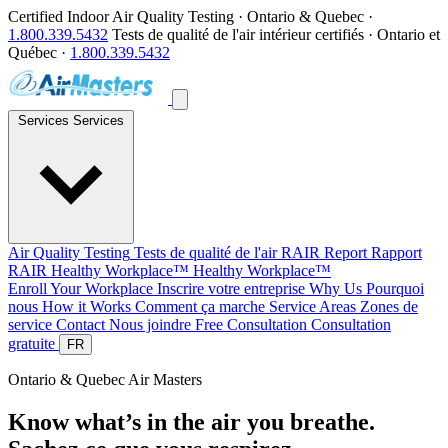
Certified Indoor Air Quality Testing · Ontario & Quebec ·
1.800.339.5432
Tests de qualité de l'air intérieur certifiés · Ontario et
Québec ·
1.800.339.5432
Services
Services
Air Quality Testing
Tests de qualité de l'air
RAIR Report
Rapport
RAIR
Healthy Workplace™
Healthy Workplace™
Enroll Your Workplace
Inscrire votre entreprise
Why Us
Pourquoi
nous
How it Works
Comment ça marche
Service Areas
Zones de
service
Contact
Nous joindre
Free Consultation
Consultation
gratuite
FR
Ontario & Quebec
Air Masters
Know what’s in the air you breathe.