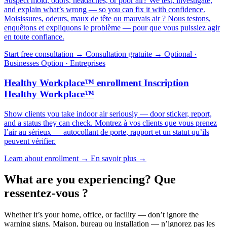
Suspect mold, odors, headaches, or poor air? We test, investigate,
and explain what’s wrong — so you can fix it with confidence.
Moisissures, odeurs, maux de tête ou mauvais air ? Nous testons,
enquêtons et expliquons le problème — pour que vous puissiez agir
en toute confiance.
Start free consultation →
Consultation gratuite →
Optional ·
Businesses
Option · Entreprises
Healthy Workplace™ enrollment
Inscription
Healthy Workplace™
Show clients you take indoor air seriously — door sticker, report,
and a status they can check.
Montrez à vos clients que vous prenez
l’air au sérieux — autocollant de porte, rapport et un statut qu’ils
peuvent vérifier.
Learn about enrollment →
En savoir plus →
What are you experiencing?
Que
ressentez-vous ?
Whether it’s your home, office, or facility — don’t ignore the
warning signs.
Maison, bureau ou installation — n’ignorez pas les