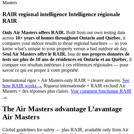
Masters
RAIR regional intelligence
Intelligence régionale
RAIR
Only Air Masters offers RAIR.
Built from our own testing data
across
10+ years of homes throughout Ontario and Quebec
, it
compares your indoor results to those regional baselines — so you
know what’s unique to your property versus a bad outdoor air day.
Seul Air Masters offre le RAIR.
Issu de
nos propres données de
tests sur plus de 10 ans de résidences en Ontario et au Québec
, il
compare vos résultats intérieurs à ces références régionales — pour
savoir ce qui est propre à votre propriété.
International rigor + Air Masters-only RAIR = clearer answers.
See
how RAIR works →
Rigueur internationale + RAIR exclusif Air
Masters = des réponses plus claires.
Voir comment fonctionne RAIR
→
The Air Masters advantage
L’avantage
Air Masters
Global guidelines for safety — plus RAIR, available only from Air