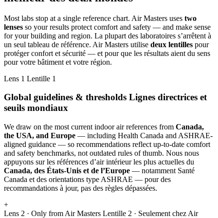
Most labs stop at a single reference chart. Air Masters uses
two
lenses
so your results protect comfort and safety — and make sense
for your building and region.
La plupart des laboratoires s’arrêtent à
un seul tableau de référence. Air Masters utilise
deux lentilles
pour
protéger confort et sécurité — et pour que les résultats aient du sens
pour votre bâtiment et votre région.
Lens 1
Lentille 1
Global guidelines & thresholds
Lignes directrices et
seuils mondiaux
We draw on the most current indoor air references from
Canada,
the USA, and Europe
— including Health Canada and ASHRAE-
aligned guidance — so recommendations reflect up-to-date comfort
and safety benchmarks, not outdated rules of thumb.
Nous nous
appuyons sur les références d’air intérieur les plus actuelles du
Canada, des États-Unis et de l’Europe
— notamment Santé
Canada et des orientations type ASHRAE — pour des
recommandations à jour, pas des règles dépassées.
+
Lens 2 · Only from Air Masters
Lentille 2 · Seulement chez Air