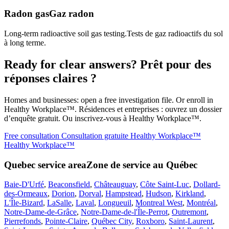
Radon gas
Gaz radon
Long-term radioactive soil gas testing.
Tests de gaz radioactifs du sol
à long terme.
Ready for clear answers?
Prêt pour des
réponses claires ?
Homes and businesses: open a free investigation file. Or enroll in
Healthy Workplace™.
Résidences et entreprises : ouvrez un dossier
d’enquête gratuit. Ou inscrivez-vous à Healthy Workplace™.
Free consultation
Consultation gratuite
Healthy Workplace™
Healthy Workplace™
Quebec service area
Zone de service au Québec
Baie-D'Urfé
,
Beaconsfield
,
Châteauguay
,
Côte Saint-Luc
,
Dollard-
des-Ormeaux
,
Dorion
,
Dorval
,
Hampstead
,
Hudson
,
Kirkland
,
L'Île-Bizard
,
LaSalle
,
Laval
,
Longueuil
,
Montreal West
,
Montréal
,
Notre-Dame-de-Grâce
,
Notre-Dame-de-l'Île-Perrot
,
Outremont
,
Pierrefonds
,
Pointe-Claire
,
Québec City
,
Roxboro
,
Saint-Laurent
,