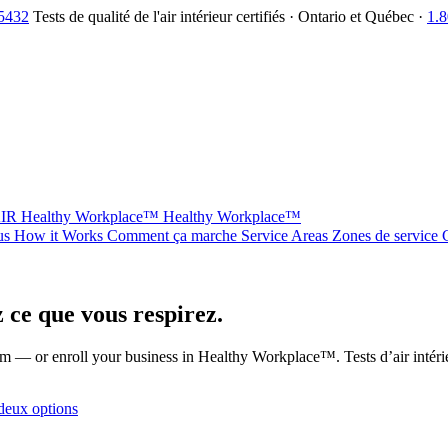
.5432
Tests de qualité de l'air intérieur certifiés · Ontario et Québec ·
1.
AIR
Healthy Workplace™
Healthy Workplace™
us
How it Works
Comment ça marche
Service Areas
Zones de service
 ce que vous respirez.
blem — or enroll your business in Healthy Workplace™.
Tests d’air intér
 deux options