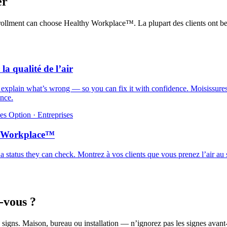
er
 enrollment can choose Healthy Workplace™.
La plupart des clients ont b
 la qualité de l’air
d explain what’s wrong — so you can fix it with confidence.
Moisissures
ance.
es
Option · Entreprises
y Workplace™
 a status they can check.
Montrez à vos clients que vous prenez l’air au 
-vous ?
 signs.
Maison, bureau ou installation — n’ignorez pas les signes avant