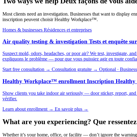
Two ways we help
Deux façons de vous aid
Most clients need an investigation. Businesses that want to display
inscription peuvent choisir Healthy Workplace™.
Homes & businesses
Résidences et entreprises
Air quality testing & investigation
Tests et enquête sur
Suspect mold, odors, headaches, or poor air? We test, investigate, an
expliquons le problème — pour que vous puissiez agir en toute confi
Start free consultation →
Consultation gratuite →
Optional · Business
Healthy Workplace™ enrollment
Inscription Health
Show clients you take indoor air seriously — door sticker, report, and
vérifier.
Learn about enrollment →
En savoir plus →
What are you experiencing?
Que ressentez
Whether it’s your home, office, or facility — don’t ignore the warning