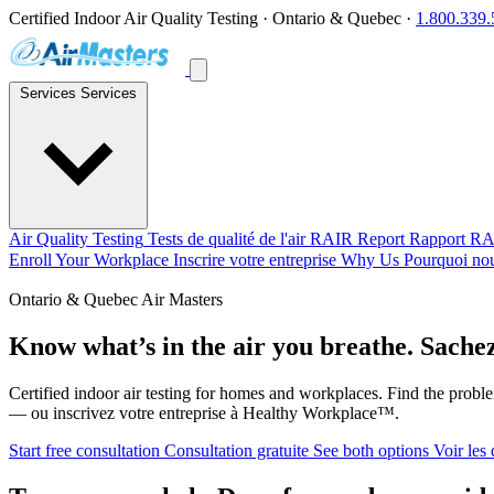
Certified Indoor Air Quality Testing · Ontario & Quebec ·
1.800.339
Services
Services
Air Quality Testing
Tests de qualité de l'air
RAIR Report
Rapport R
Enroll Your Workplace
Inscrire votre entreprise
Why Us
Pourquoi no
Ontario & Quebec
Air Masters
Know what’s in the air you breathe.
Sachez
Certified indoor air testing for homes and workplaces. Find the pro
— ou inscrivez votre entreprise à Healthy Workplace™.
Start free consultation
Consultation gratuite
See both options
Voir les