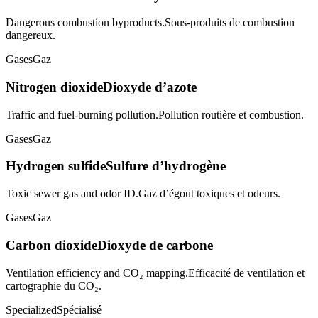
Dangerous combustion byproducts.
Sous-produits de combustion
dangereux.
Gases
Gaz
Nitrogen dioxide
Dioxyde d’azote
Traffic and fuel-burning pollution.
Pollution routière et combustion.
Gases
Gaz
Hydrogen sulfide
Sulfure d’hydrogène
Toxic sewer gas and odor ID.
Gaz d’égout toxiques et odeurs.
Gases
Gaz
Carbon dioxide
Dioxyde de carbone
Ventilation efficiency and CO₂ mapping.
Efficacité de ventilation et
cartographie du CO₂.
Specialized
Spécialisé