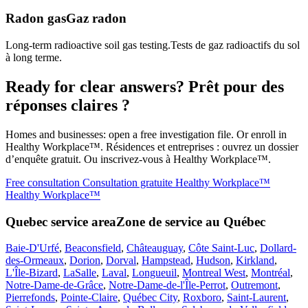
Radon gas
Gaz radon
Long-term radioactive soil gas testing.
Tests de gaz radioactifs du sol
à long terme.
Ready for clear answers?
Prêt pour des
réponses claires ?
Homes and businesses: open a free investigation file. Or enroll in
Healthy Workplace™.
Résidences et entreprises : ouvrez un dossier
d’enquête gratuit. Ou inscrivez-vous à Healthy Workplace™.
Free consultation
Consultation gratuite
Healthy Workplace™
Healthy Workplace™
Quebec service area
Zone de service au Québec
Baie-D'Urfé
,
Beaconsfield
,
Châteauguay
,
Côte Saint-Luc
,
Dollard-
des-Ormeaux
,
Dorion
,
Dorval
,
Hampstead
,
Hudson
,
Kirkland
,
L'Île-Bizard
,
LaSalle
,
Laval
,
Longueuil
,
Montreal West
,
Montréal
,
Notre-Dame-de-Grâce
,
Notre-Dame-de-l'Île-Perrot
,
Outremont
,
Pierrefonds
,
Pointe-Claire
,
Québec City
,
Roxboro
,
Saint-Laurent
,