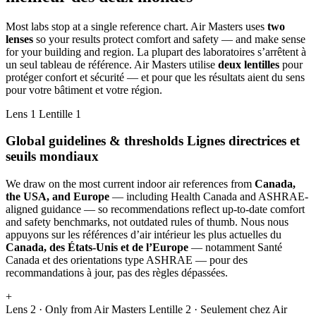
Most labs stop at a single reference chart. Air Masters uses
two
lenses
so your results protect comfort and safety — and make sense
for your building and region.
La plupart des laboratoires s’arrêtent à
un seul tableau de référence. Air Masters utilise
deux lentilles
pour
protéger confort et sécurité — et pour que les résultats aient du sens
pour votre bâtiment et votre région.
Lens 1
Lentille 1
Global guidelines & thresholds
Lignes directrices et
seuils mondiaux
We draw on the most current indoor air references from
Canada,
the USA, and Europe
— including Health Canada and ASHRAE-
aligned guidance — so recommendations reflect up-to-date comfort
and safety benchmarks, not outdated rules of thumb.
Nous nous
appuyons sur les références d’air intérieur les plus actuelles du
Canada, des États-Unis et de l’Europe
— notamment Santé
Canada et des orientations type ASHRAE — pour des
recommandations à jour, pas des règles dépassées.
+
Lens 2 · Only from Air Masters
Lentille 2 · Seulement chez Air