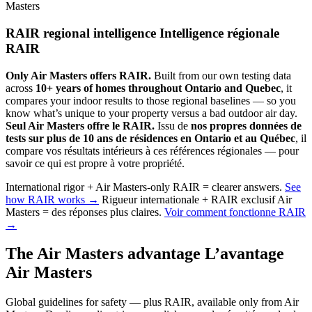
Masters
RAIR regional intelligence
Intelligence régionale
RAIR
Only Air Masters offers RAIR.
Built from our own testing data
across
10+ years of homes throughout Ontario and Quebec
, it
compares your indoor results to those regional baselines — so you
know what’s unique to your property versus a bad outdoor air day.
Seul Air Masters offre le RAIR.
Issu de
nos propres données de
tests sur plus de 10 ans de résidences en Ontario et au Québec
, il
compare vos résultats intérieurs à ces références régionales — pour
savoir ce qui est propre à votre propriété.
International rigor + Air Masters-only RAIR = clearer answers.
See
how RAIR works →
Rigueur internationale + RAIR exclusif Air
Masters = des réponses plus claires.
Voir comment fonctionne RAIR
→
The Air Masters advantage
L’avantage
Air Masters
Global guidelines for safety — plus RAIR, available only from Air