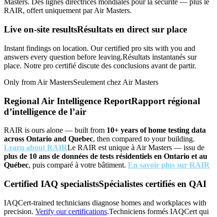
Masters.
Des lignes directrices mondiales pour la sécurité — plus le
RAIR, offert uniquement par Air Masters.
Live on-site results
Résultats en direct sur place
Instant findings on location. Our certified pro sits with you and
answers every question before leaving.
Résultats instantanés sur
place. Notre pro certifié discute des conclusions avant de partir.
Only from Air Masters
Seulement chez Air Masters
Regional Air Intelligence Report
Rapport régional
d’intelligence de l’air
RAIR is ours alone — built from
10+ years of home testing data
across Ontario and Quebec
, then compared to your building.
Learn about RAIR
Le RAIR est unique à Air Masters — issu de
plus de 10 ans de données de tests résidentiels en Ontario et au
Québec
, puis comparé à votre bâtiment.
En savoir plus sur RAIR
Certified IAQ specialists
Spécialistes certifiés en QAI
IAQCert-trained technicians diagnose homes and workplaces with
precision.
Verify our certifications
.
Techniciens formés IAQCert qui