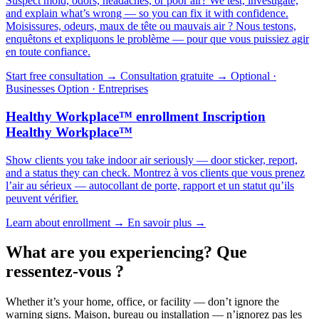
Suspect mold, odors, headaches, or poor air? We test, investigate,
and explain what’s wrong — so you can fix it with confidence.
Moisissures, odeurs, maux de tête ou mauvais air ? Nous testons,
enquêtons et expliquons le problème — pour que vous puissiez agir
en toute confiance.
Start free consultation →
Consultation gratuite →
Optional ·
Businesses
Option · Entreprises
Healthy Workplace™ enrollment
Inscription
Healthy Workplace™
Show clients you take indoor air seriously — door sticker, report,
and a status they can check.
Montrez à vos clients que vous prenez
l’air au sérieux — autocollant de porte, rapport et un statut qu’ils
peuvent vérifier.
Learn about enrollment →
En savoir plus →
What are you experiencing?
Que
ressentez-vous ?
Whether it’s your home, office, or facility — don’t ignore the
warning signs.
Maison, bureau ou installation — n’ignorez pas les