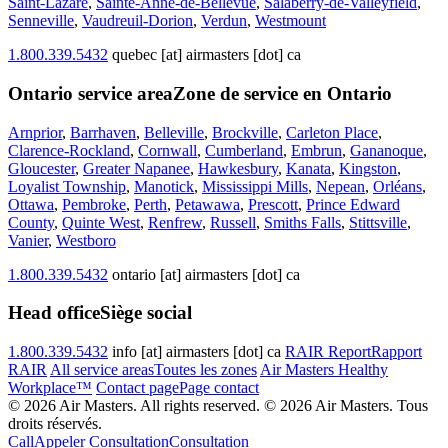
Saint-Lazare
,
Sainte-Anne-de-Bellevue
,
Salaberry-de-Valleyfield
,
Senneville
,
Vaudreuil-Dorion
,
Verdun
,
Westmount
1.800.339.5432
quebec [at] airmasters [dot] ca
Ontario service area
Zone de service en Ontario
Arnprior
,
Barrhaven
,
Belleville
,
Brockville
,
Carleton Place
,
Clarence-Rockland
,
Cornwall
,
Cumberland
,
Embrun
,
Gananoque
,
Gloucester
,
Greater Napanee
,
Hawkesbury
,
Kanata
,
Kingston
,
Loyalist Township
,
Manotick
,
Mississippi Mills
,
Nepean
,
Orléans
,
Ottawa
,
Pembroke
,
Perth
,
Petawawa
,
Prescott
,
Prince Edward
County
,
Quinte West
,
Renfrew
,
Russell
,
Smiths Falls
,
Stittsville
,
Vanier
,
Westboro
1.800.339.5432
ontario [at] airmasters [dot] ca
Head office
Siège social
1.800.339.5432
info [at] airmasters [dot] ca
RAIR Report
Rapport
RAIR
All service areas
Toutes les zones
Air Masters Healthy
Workplace™
Contact page
Page contact
© 2026 Air Masters. All rights reserved.
© 2026 Air Masters. Tous
droits réservés.
Call
Appeler
Consultation
Consultation