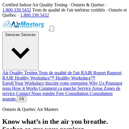
Certified Indoor Air Quality Testing · Ontario & Quebec ·
1.800.339.5432
Tests de qualité de l'air intérieur certifiés · Ontario et
Québec ·
1.800.339.5432
Services
Services
Air Quality Testing
Tests de qualité de l'air
RAIR Report
Rapport
RAIR
Healthy Workplace™
Healthy Workplace™
Enroll Your Workplace
Inscrire votre entreprise
Why Us
Pourquoi
nous
How it Works
Comment ça marche
Service Areas
Zones de
service
Contact
Nous joindre
Free Consultation
Consultation
gratuite
FR
Ontario & Quebec
Air Masters
Know what’s in the air you breathe.