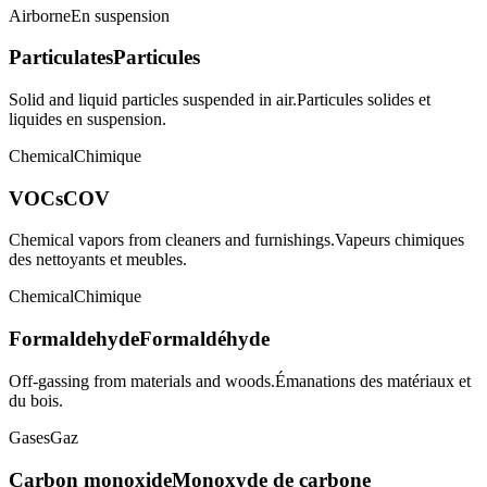
Airborne
En suspension
Particulates
Particules
Solid and liquid particles suspended in air.
Particules solides et
liquides en suspension.
Chemical
Chimique
VOCs
COV
Chemical vapors from cleaners and furnishings.
Vapeurs chimiques
des nettoyants et meubles.
Chemical
Chimique
Formaldehyde
Formaldéhyde
Off-gassing from materials and woods.
Émanations des matériaux et
du bois.
Gases
Gaz
Carbon monoxide
Monoxyde de carbone