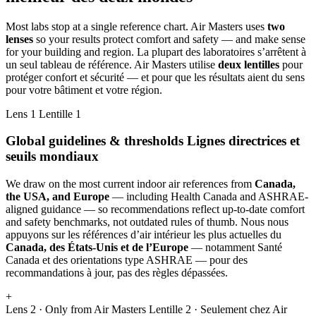
Most labs stop at a single reference chart. Air Masters uses
two
lenses
so your results protect comfort and safety — and make sense
for your building and region.
La plupart des laboratoires s’arrêtent à
un seul tableau de référence. Air Masters utilise
deux lentilles
pour
protéger confort et sécurité — et pour que les résultats aient du sens
pour votre bâtiment et votre région.
Lens 1
Lentille 1
Global guidelines & thresholds
Lignes directrices et
seuils mondiaux
We draw on the most current indoor air references from
Canada,
the USA, and Europe
— including Health Canada and ASHRAE-
aligned guidance — so recommendations reflect up-to-date comfort
and safety benchmarks, not outdated rules of thumb.
Nous nous
appuyons sur les références d’air intérieur les plus actuelles du
Canada, des États-Unis et de l’Europe
— notamment Santé
Canada et des orientations type ASHRAE — pour des
recommandations à jour, pas des règles dépassées.
+
Lens 2 · Only from Air Masters
Lentille 2 · Seulement chez Air