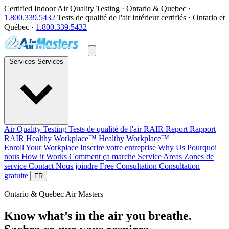
Certified Indoor Air Quality Testing · Ontario & Quebec ·
1.800.339.5432
Tests de qualité de l'air intérieur certifiés · Ontario et
Québec ·
1.800.339.5432
Services
Services
Air Quality Testing
Tests de qualité de l'air
RAIR Report
Rapport
RAIR
Healthy Workplace™
Healthy Workplace™
Enroll Your Workplace
Inscrire votre entreprise
Why Us
Pourquoi
nous
How it Works
Comment ça marche
Service Areas
Zones de
service
Contact
Nous joindre
Free Consultation
Consultation
gratuite
FR
Ontario & Quebec
Air Masters
Know what’s in the air you breathe.