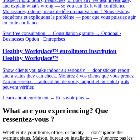
Suspect mold, odors, headaches, or poor air? We test, investigate,
and explain what’s wrong — so you can fix it with confidence.
Moisissures, odeurs, maux de tête ou mauvais air ? Nous testons,
enquêtons et expliquons le problème — pour que vous puissiez agir
en toute confiance.
Start free consultation →
Consultation gratuite →
Optional ·
Businesses
Option · Entreprises
Healthy Workplace™ enrollment
Inscription
Healthy Workplace™
Show clients you take indoor air seriously — door sticker, report,
and a status they can check.
Montrez à vos clients que vous prenez
l’air au sérieux — autocollant de porte, rapport et un statut qu’ils
peuvent vérifier.
Learn about enrollment →
En savoir plus →
What are you experiencing?
Que
ressentez-vous ?
Whether it’s your home, office, or facility — don’t ignore the
warning signs.
Maison, bureau ou installation — n’ignorez pas les