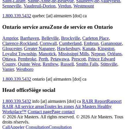
Saint-Lazare
,
Sainte-Anne-de-Bellevue
,
Salaberry-de-Valleyfield
,
Senneville
,
Vaudreuil-Dorion
,
Verdun
,
Westmount
1.800.339.5432
quebec [at] airmasters [dot] ca
Ontario service area
Zone de service en Ontario
Arnprior
,
Barrhaven
,
Belleville
,
Brockville
,
Carleton Place
,
Clarence-Rockland
,
Cornwall
,
Cumberland
,
Embrun
,
Gananoque
,
Gloucester
,
Greater Napanee
,
Hawkesbury
,
Kanata
,
Kingston
,
Loyalist Township
,
Manotick
,
Mississippi Mills
,
Nepean
,
Orléans
,
Ottawa
,
Pembroke
,
Perth
,
Petawawa
,
Prescott
,
Prince Edward
County
,
Quinte West
,
Renfrew
,
Russell
,
Smiths Falls
,
Stittsville
,
Vanier
,
Westboro
1.800.339.5432
ontario [at] airmasters [dot] ca
Head office
Siège social
1.800.339.5432
info [at] airmasters [dot] ca
RAIR Report
Rapport
RAIR
All service areas
Toutes les zones
Air Masters Healthy
Workplace™
Contact page
Page contact
© 2026 Air Masters. All rights reserved.
© 2026 Air Masters. Tous
droits réservés.
Call
Appeler
Consultation
Consultation