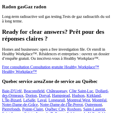
Radon gas
Gaz radon
Long-term radioactive soil gas testing.
Tests de gaz radioactifs du sol
à long terme.
Ready for clear answers?
Prêt pour des
réponses claires ?
Homes and businesses: open a free investigation file. Or enroll in
Healthy Workplace™.
Résidences et entreprises : ouvrez un dossier
d’enquête gratuit. Ou inscrivez-vous à Healthy Workplace™.
Free consultation
Consultation gratuite
Healthy Workplace™
Healthy Workplace™
Quebec service area
Zone de service au Québec
Baie-D'Urfé
,
Beaconsfield
,
Châteauguay
,
Côte Saint-Luc
,
Dollard-
des-Ormeaux
,
Dorion
,
Dorval
,
Hampstead
,
Hudson
,
Kirkland
,
L'Île-Bizard
,
LaSalle
,
Laval
,
Longueuil
,
Montreal West
,
Montréal
,
Notre-Dame-de-Grâce
,
Notre-Dame-de-l'Île-Perrot
,
Outremont
,
Pierrefonds
,
Pointe-Claire
,
Québec City
,
Roxboro
,
Saint-Laurent
,