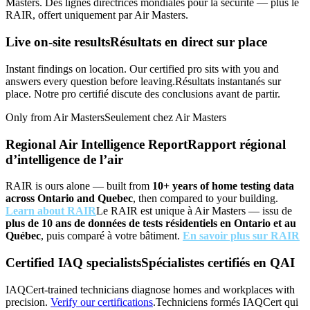
Masters.
Des lignes directrices mondiales pour la sécurité — plus le
RAIR, offert uniquement par Air Masters.
Live on-site results
Résultats en direct sur place
Instant findings on location. Our certified pro sits with you and
answers every question before leaving.
Résultats instantanés sur
place. Notre pro certifié discute des conclusions avant de partir.
Only from Air Masters
Seulement chez Air Masters
Regional Air Intelligence Report
Rapport régional
d’intelligence de l’air
RAIR is ours alone — built from
10+ years of home testing data
across Ontario and Quebec
, then compared to your building.
Learn about RAIR
Le RAIR est unique à Air Masters — issu de
plus de 10 ans de données de tests résidentiels en Ontario et au
Québec
, puis comparé à votre bâtiment.
En savoir plus sur RAIR
Certified IAQ specialists
Spécialistes certifiés en QAI
IAQCert-trained technicians diagnose homes and workplaces with
precision.
Verify our certifications
.
Techniciens formés IAQCert qui