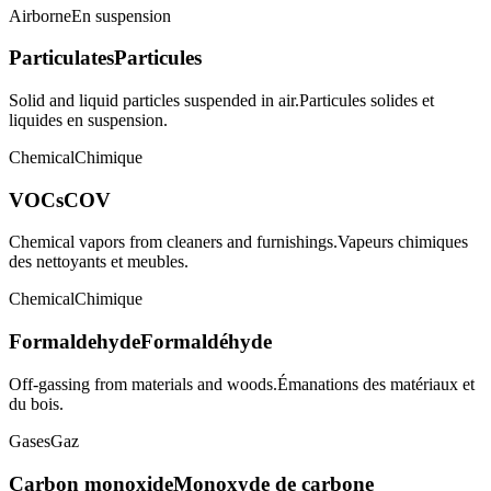
Airborne
En suspension
Particulates
Particules
Solid and liquid particles suspended in air.
Particules solides et
liquides en suspension.
Chemical
Chimique
VOCs
COV
Chemical vapors from cleaners and furnishings.
Vapeurs chimiques
des nettoyants et meubles.
Chemical
Chimique
Formaldehyde
Formaldéhyde
Off-gassing from materials and woods.
Émanations des matériaux et
du bois.
Gases
Gaz
Carbon monoxide
Monoxyde de carbone