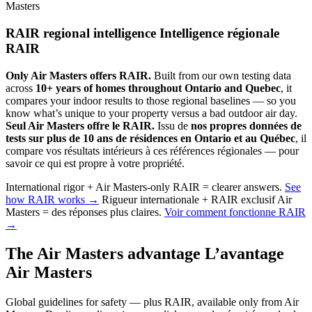
Masters
RAIR regional intelligence
Intelligence régionale
RAIR
Only Air Masters offers RAIR.
Built from our own testing data
across
10+ years of homes throughout Ontario and Quebec
, it
compares your indoor results to those regional baselines — so you
know what’s unique to your property versus a bad outdoor air day.
Seul Air Masters offre le RAIR.
Issu de
nos propres données de
tests sur plus de 10 ans de résidences en Ontario et au Québec
, il
compare vos résultats intérieurs à ces références régionales — pour
savoir ce qui est propre à votre propriété.
International rigor + Air Masters-only RAIR = clearer answers.
See
how RAIR works →
Rigueur internationale + RAIR exclusif Air
Masters = des réponses plus claires.
Voir comment fonctionne RAIR
→
The Air Masters advantage
L’avantage
Air Masters
Global guidelines for safety — plus RAIR, available only from Air