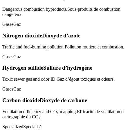
Dangerous combustion byproducts.
Sous-produits de combustion
dangereux.
Gases
Gaz
Nitrogen dioxide
Dioxyde d’azote
Traffic and fuel-burning pollution.
Pollution routière et combustion.
Gases
Gaz
Hydrogen sulfide
Sulfure d’hydrogène
Toxic sewer gas and odor ID.
Gaz d’égout toxiques et odeurs.
Gases
Gaz
Carbon dioxide
Dioxyde de carbone
Ventilation efficiency and CO₂ mapping.
Efficacité de ventilation et
cartographie du CO₂.
Specialized
Spécialisé