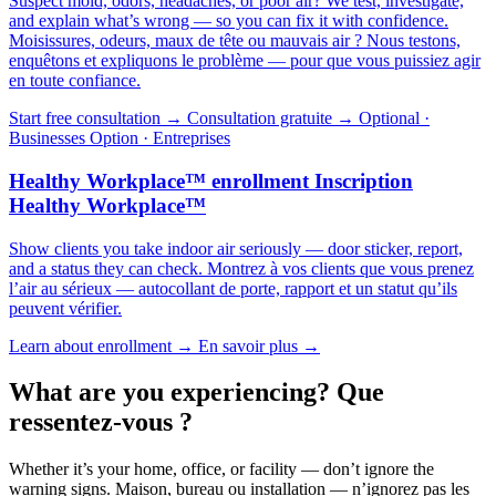
Suspect mold, odors, headaches, or poor air? We test, investigate,
and explain what’s wrong — so you can fix it with confidence.
Moisissures, odeurs, maux de tête ou mauvais air ? Nous testons,
enquêtons et expliquons le problème — pour que vous puissiez agir
en toute confiance.
Start free consultation →
Consultation gratuite →
Optional ·
Businesses
Option · Entreprises
Healthy Workplace™ enrollment
Inscription
Healthy Workplace™
Show clients you take indoor air seriously — door sticker, report,
and a status they can check.
Montrez à vos clients que vous prenez
l’air au sérieux — autocollant de porte, rapport et un statut qu’ils
peuvent vérifier.
Learn about enrollment →
En savoir plus →
What are you experiencing?
Que
ressentez-vous ?
Whether it’s your home, office, or facility — don’t ignore the
warning signs.
Maison, bureau ou installation — n’ignorez pas les