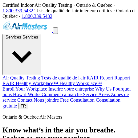
Certified Indoor Air Quality Testing · Ontario & Quebec ·
1.800.339.5432
Tests de qualité de l'air intérieur certifiés · Ontario et
Québec ·
1.800.339.5432
Services
Services
Air Quality Testing
Tests de qualité de l'air
RAIR Report
Rapport
RAIR
Healthy Workplace™
Healthy Workplace™
Enroll Your Workplace
Inscrire votre entreprise
Why Us
Pourquoi
nous
How it Works
Comment ça marche
Service Areas
Zones de
service
Contact
Nous joindre
Free Consultation
Consultation
gratuite
FR
Ontario & Quebec
Air Masters
Know what’s in the air you breathe.