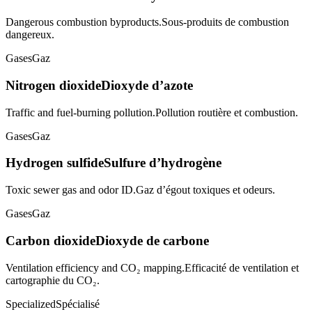
Dangerous combustion byproducts.
Sous-produits de combustion
dangereux.
Gases
Gaz
Nitrogen dioxide
Dioxyde d’azote
Traffic and fuel-burning pollution.
Pollution routière et combustion.
Gases
Gaz
Hydrogen sulfide
Sulfure d’hydrogène
Toxic sewer gas and odor ID.
Gaz d’égout toxiques et odeurs.
Gases
Gaz
Carbon dioxide
Dioxyde de carbone
Ventilation efficiency and CO₂ mapping.
Efficacité de ventilation et
cartographie du CO₂.
Specialized
Spécialisé