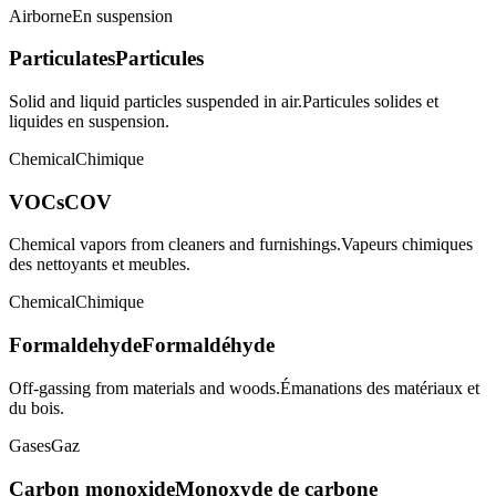
Airborne
En suspension
Particulates
Particules
Solid and liquid particles suspended in air.
Particules solides et
liquides en suspension.
Chemical
Chimique
VOCs
COV
Chemical vapors from cleaners and furnishings.
Vapeurs chimiques
des nettoyants et meubles.
Chemical
Chimique
Formaldehyde
Formaldéhyde
Off-gassing from materials and woods.
Émanations des matériaux et
du bois.
Gases
Gaz
Carbon monoxide
Monoxyde de carbone