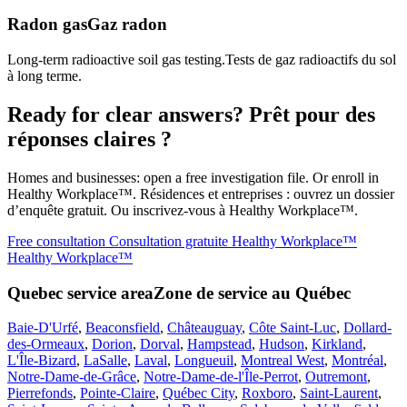
Radon gas
Gaz radon
Long-term radioactive soil gas testing.
Tests de gaz radioactifs du sol
à long terme.
Ready for clear answers?
Prêt pour des
réponses claires ?
Homes and businesses: open a free investigation file. Or enroll in
Healthy Workplace™.
Résidences et entreprises : ouvrez un dossier
d’enquête gratuit. Ou inscrivez-vous à Healthy Workplace™.
Free consultation
Consultation gratuite
Healthy Workplace™
Healthy Workplace™
Quebec service area
Zone de service au Québec
Baie-D'Urfé
,
Beaconsfield
,
Châteauguay
,
Côte Saint-Luc
,
Dollard-
des-Ormeaux
,
Dorion
,
Dorval
,
Hampstead
,
Hudson
,
Kirkland
,
L'Île-Bizard
,
LaSalle
,
Laval
,
Longueuil
,
Montreal West
,
Montréal
,
Notre-Dame-de-Grâce
,
Notre-Dame-de-l'Île-Perrot
,
Outremont
,
Pierrefonds
,
Pointe-Claire
,
Québec City
,
Roxboro
,
Saint-Laurent
,