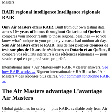
Masters
RAIR regional intelligence
Intelligence régionale
RAIR
Only Air Masters offers RAIR.
Built from our own testing data
across
10+ years of homes throughout Ontario and Quebec
, it
compares your indoor results to those regional baselines — so you
know what’s unique to your property versus a bad outdoor air day.
Seul Air Masters offre le RAIR.
Issu de
nos propres données de
tests sur plus de 10 ans de résidences en Ontario et au Québec
, il
compare vos résultats intérieurs à ces références régionales — pour
savoir ce qui est propre à votre propriété.
International rigor + Air Masters-only RAIR = clearer answers.
See
how RAIR works →
Rigueur internationale + RAIR exclusif Air
Masters = des réponses plus claires.
Voir comment fonctionne RAIR
→
The Air Masters advantage
L’avantage
Air Masters
Global guidelines for safety — plus RAIR, available only from Air