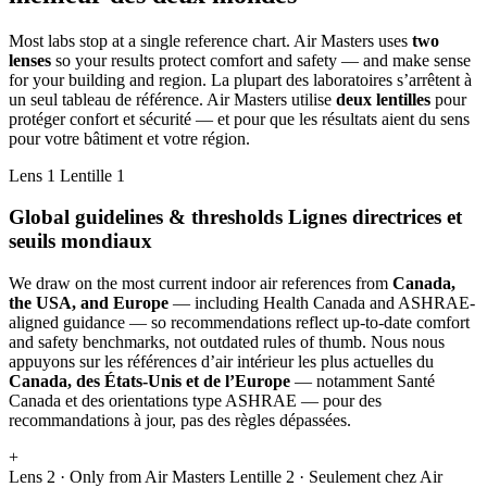
Most labs stop at a single reference chart. Air Masters uses
two
lenses
so your results protect comfort and safety — and make sense
for your building and region.
La plupart des laboratoires s’arrêtent à
un seul tableau de référence. Air Masters utilise
deux lentilles
pour
protéger confort et sécurité — et pour que les résultats aient du sens
pour votre bâtiment et votre région.
Lens 1
Lentille 1
Global guidelines & thresholds
Lignes directrices et
seuils mondiaux
We draw on the most current indoor air references from
Canada,
the USA, and Europe
— including Health Canada and ASHRAE-
aligned guidance — so recommendations reflect up-to-date comfort
and safety benchmarks, not outdated rules of thumb.
Nous nous
appuyons sur les références d’air intérieur les plus actuelles du
Canada, des États-Unis et de l’Europe
— notamment Santé
Canada et des orientations type ASHRAE — pour des
recommandations à jour, pas des règles dépassées.
+
Lens 2 · Only from Air Masters
Lentille 2 · Seulement chez Air