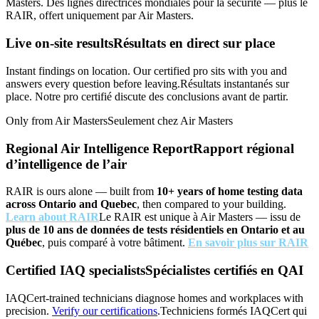
Masters.
Des lignes directrices mondiales pour la sécurité — plus le
RAIR, offert uniquement par Air Masters.
Live on-site results
Résultats en direct sur place
Instant findings on location. Our certified pro sits with you and
answers every question before leaving.
Résultats instantanés sur
place. Notre pro certifié discute des conclusions avant de partir.
Only from Air Masters
Seulement chez Air Masters
Regional Air Intelligence Report
Rapport régional
d’intelligence de l’air
RAIR is ours alone — built from
10+ years of home testing data
across Ontario and Quebec
, then compared to your building.
Learn about RAIR
Le RAIR est unique à Air Masters — issu de
plus de 10 ans de données de tests résidentiels en Ontario et au
Québec
, puis comparé à votre bâtiment.
En savoir plus sur RAIR
Certified IAQ specialists
Spécialistes certifiés en QAI
IAQCert-trained technicians diagnose homes and workplaces with
precision.
Verify our certifications
.
Techniciens formés IAQCert qui