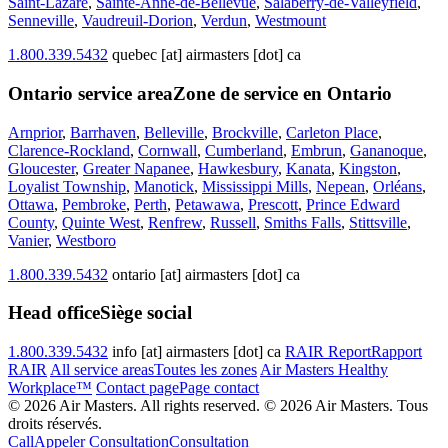
Saint-Lazare
,
Sainte-Anne-de-Bellevue
,
Salaberry-de-Valleyfield
,
Senneville
,
Vaudreuil-Dorion
,
Verdun
,
Westmount
1.800.339.5432
quebec [at] airmasters [dot] ca
Ontario service area
Zone de service en Ontario
Arnprior
,
Barrhaven
,
Belleville
,
Brockville
,
Carleton Place
,
Clarence-Rockland
,
Cornwall
,
Cumberland
,
Embrun
,
Gananoque
,
Gloucester
,
Greater Napanee
,
Hawkesbury
,
Kanata
,
Kingston
,
Loyalist Township
,
Manotick
,
Mississippi Mills
,
Nepean
,
Orléans
,
Ottawa
,
Pembroke
,
Perth
,
Petawawa
,
Prescott
,
Prince Edward
County
,
Quinte West
,
Renfrew
,
Russell
,
Smiths Falls
,
Stittsville
,
Vanier
,
Westboro
1.800.339.5432
ontario [at] airmasters [dot] ca
Head office
Siège social
1.800.339.5432
info [at] airmasters [dot] ca
RAIR Report
Rapport
RAIR
All service areas
Toutes les zones
Air Masters Healthy
Workplace™
Contact page
Page contact
© 2026 Air Masters. All rights reserved.
© 2026 Air Masters. Tous
droits réservés.
Call
Appeler
Consultation
Consultation