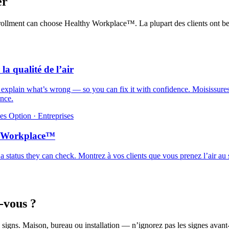
er
 enrollment can choose Healthy Workplace™.
La plupart des clients ont b
 la qualité de l’air
d explain what’s wrong — so you can fix it with confidence.
Moisissures
ance.
es
Option · Entreprises
y Workplace™
 a status they can check.
Montrez à vos clients que vous prenez l’air au 
-vous ?
 signs.
Maison, bureau ou installation — n’ignorez pas les signes avant