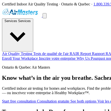
Certified Indoor Air Quality Testing · Ontario & Quebec ·
1.800.339
Services
Services
Air Quality Testing
Tests de qualité de l'air
RAIR Report
Rapport R
Enroll Your Workplace
Inscrire votre entreprise
Why Us
Pourquoi no
Ontario & Quebec
Air Masters
Know what’s in the air you breathe.
Sachez
Certified indoor air testing for homes and workplaces. Find the pro
— ou inscrivez votre entreprise à Healthy Workplace™.
Start free consultation
Consultation gratuite
See both options
Voir les