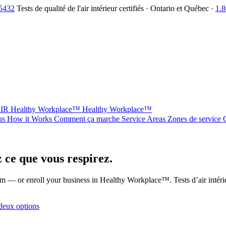
.5432
Tests de qualité de l'air intérieur certifiés · Ontario et Québec ·
1.
AIR
Healthy Workplace™
Healthy Workplace™
us
How it Works
Comment ça marche
Service Areas
Zones de service
 ce que vous respirez.
blem — or enroll your business in Healthy Workplace™.
Tests d’air intér
 deux options