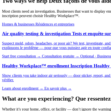
Two ways we help
Deux façons de vous aid
Most clients need an investigation. Businesses that want to display
inscription peuvent choisir Healthy Workplace™.
Homes & businesses
Résidences et entreprises
Air quality testing & investigation
Tests et enquête sur
Suspect mold, odors, headaches, or poor air? We test, investigate, an
expliquons le problème — pour que vous puissiez agir en toute confi
Start free consultation →
Consultation gratuite →
Optional · Business
Healthy Workplace™ enrollment
Inscription Health
Show clients you take indoor air seriously — door sticker, report, and
vérifier.
Learn about enrollment →
En savoir plus →
What are you experiencing?
Que ressentez
Whether it’s your home, office, or facility — don’t ignore the warning